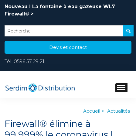
Nouveau ! La fontaine à eau gazeuse WL7
Firewall® >
Devis et contact
Tél.
0596 57 29 21
Accueil
Actualités
Firewall® élimine à
99,999% le coronavirus |